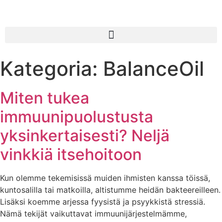
Kategoria:
BalanceOil
Miten tukea
immuunipuolustusta
yksinkertaisesti? Neljä
vinkkiä itsehoitoon
Kun olemme tekemisissä muiden ihmisten kanssa töissä,
kuntosalilla tai matkoilla, altistumme heidän bakteereilleen.
Lisäksi koemme arjessa fyysistä ja psyykkistä stressiä.
Nämä tekijät vaikuttavat immuunijärjestelmämme,