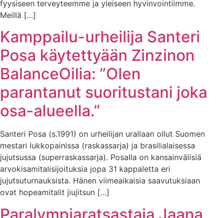
fyysiseen terveyteemme ja yleiseen hyvinvointiimme.
Meillä […]
Kamppailu-urheilija Santeri
Posa käytettyään Zinzinon
BalanceOilia: ”Olen
parantanut suoritustani joka
osa-alueella.”
Santeri Posa (s.1991) on urheilijan urallaan ollut Suomen
mestari lukkopainissa (raskassarja) ja brasilialaisessa
jujutsussa (superraskassarja). Posalla on kansainvälisiä
arvokisamitalisijoituksia jopa 31 kappaletta eri
jujutsuturnauksista. Hänen viimeaikaisia saavutuksiaan
ovat hopeamitalit jiujitsun […]
Paralympiaratsastaja Jaana