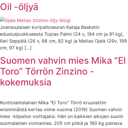
Oil -öljyä
Joensuulaisen koripalloseuran Kataja Basketin
edustusjoukkueesta Topias Palmi (24 v, 194 cm ja 91 kg),
Ilari Seppälä (26 v, 88 cm, 82 kg) ja Matias Ojala (29v, 199
cm, 97 kg) […]
Suomen vahvin mies Mika ”El
Toro” Törrön Zinzino -
kokemuksia
Kontiolahtelainen Mika ”El Toro” Törrö kruunattiin
ensimmäistä kertaa viime vuonna (2018) Suomen vahvin
mies -kilpailun voittajaksi. Hän on kaikkien aikojen suurin
suomalainen voimamies. 205 cm pitkä ja 180 kg painava