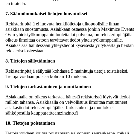
tai tuotetta.
7. Säännönmukaiset tietojen luovutukset
Rekisterinpitäjä ei luovuta henkilötietoja ulkopuolisille ilman
asiakkaan suostumusta. Asiakkaan ostaessa jonkin Maximize Events
Oy:n yhteistyökumppanin tuotetta tai palvelua, on rekisterinpitäjällä
oikeus ilmoittaa ostoon tarvittavat tiedot yhteistyökumppanille.
Asiakas saa halutessaan yhteystiedot kyseisestä yrityksestä ja heidän
rekisteriselosteestaan.
8. Tietojen säilyttäminen
Rekisterinpitäjä säilyttää kohdassa 5 mainittuja tietoja toistaiseksi.
Tietoja voidaan poistaa kohdan 10 mukaan.
9. Tietojen tarkastaminen ja muuttaminen
Asiakkaalla on oikeus tarkastaa hänestä rekisterissä löytyvät tiedot
milloin tahansa. Asiakkaalla on velvollisuus ilmoittaa muuttuneet
asiakastiedot rekisterinpitäjälle. Tarkastukset ja muutokset
sähköpostilla kauppa(at)teamzinzino.fi
10. Tietojen poistaminen
Tietoja voidaan joutua poistamaan valvonnan seurauksena, mikäli