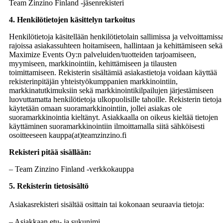
Team Zinzino Finland -jäsenrekisteri
4. Henkilötietojen käsittelyn tarkoitus
Henkilötietoja käsitellään henkilötietolain sallimissa ja velvoittamiss
rajoissa asiakassuhteen hoitamiseen, hallintaan ja kehittämiseen sekä
Maximize Events Oy:n palveluiden/tuotteiden tarjoamiseen,
myymiseen, markkinointiin, kehittämiseen ja tilausten
toimittamiseen. Rekisterin sisältämiä asiakastietoja voidaan käyttää
rekisterinpitäjän yhteistyökumppanien markkinointiin,
markkinatutkimuksiin sekä markkinointikilpailujen järjestämiseen
luovuttamatta henkilötietoja ulkopuolisille tahoille. Rekisterin tietoja
käytetään omaan suoramarkkinointiin, jollei asiakas ole
suoramarkkinointia kieltänyt. Asiakkaalla on oikeus kieltää tietojen
käyttäminen suoramarkkinointiin ilmoittamalla siitä sähköisesti
osoitteeseen kauppa(at)teamzinzino.fi
Rekisteri pitää sisällään:
– Team Zinzino Finland -verkkokauppa
5. Rekisterin tietosisältö
Asiakasrekisteri sisältää osittain tai kokonaan seuraavia tietoja:
– Asiakkaan etu- ja sukunimi