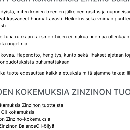
yistä, miten kovien treenien jälkeinen rasitus ja uupuneis
ovat kasvaneet huomattavasti. Heikotus sekä voiman puutte
sti.
itettuna ruokaan tai smoothieen ei makua huomaa ollenkaan. M
ota ongelmia.
ni kovaa. Hapenotto, hengitys, kunto sekä lihakset ajetaan lo
inonpudotuksista puhumattakaan.
koska tuote edesauttaa kaikkia etuuksia mitä ajamme takaa: l
DEN KOKEMUKSIA ZINZINON TUO
kemuksia Zinzinon tuotteista
e Oil kokemuksia
rön Zinzino-kokemuksia
 Zinzinon BalanceOil-öljyä