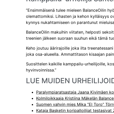
”Ensimmäisenä tulee mieleen BalanceOilin hyöd
olemattomiksi. Lihasten ja kehon kylläisyys 
kynnys nukahtamiseen on parantunut mieluisa
BalanceOilin makuihin viitaten, helposti seko
treenien jälkeen suoraan suuhun eikä tämä tu
Keho joutuu äärirajoille joka ilta treenatessa
joka osa-alueella. Ammattitason kisaajan pa
Suosittelen kaikille kamppailu-urheilijoille, 
hyvinvoinnissa.”
LUE MUIDEN URHEILIJOI
Paralympiaratsastaja Jaana Kivimäen ko
Kolmiloikkaaja Kristiina Mäkelän Balanc
Suomen vahvin mies Mika ”El Toro” Tör
Kataja Basketin koripalloilijat testasivat