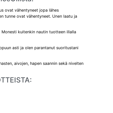
uus ovat vähentyneet jopa lähes
en tunne ovat vähentyneet. Unen laatu ja
onesti kuitenkin nautin tuotteen illalla
ppuun asti ja olen parantanut suoritustani
ihasten, aivojen, hapen saannin sekä nivelten
TTEISTA: