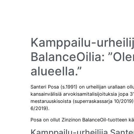
Kamppailu-urheili
BalanceOilia: ”Ole
alueella.”
Santeri Posa (s.1991) on urheilijan urallaan ol
kansainvälisiä arvokisamitalisijoituksia jopa 3
mestaruuskisoista (superraskassarja 10/2019)
6/2019).
Posa on ollut Zinzinon BalanceOil-tuotteen 
Kamppailu-urheilija Sante