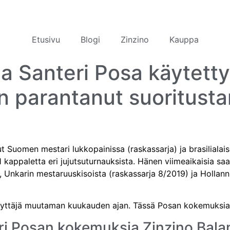
Etusivu
Blogi
Zinzino
Kauppa
ja Santeri Posa käytett
n parantanut suoritusta
lut Suomen mestari lukkopainissa (raskassarja) ja brasilialai
1 kappaletta eri jujutsuturnauksista. Hänen viimeaikaisia saa
, Unkarin mestaruuskisoista (raskassarja 8/2019) ja Hollann
käyttäjä muutaman kuukauden ajan. Tässä Posan kokemuksia 
ri Posan kokemuksia Zinzino Balan