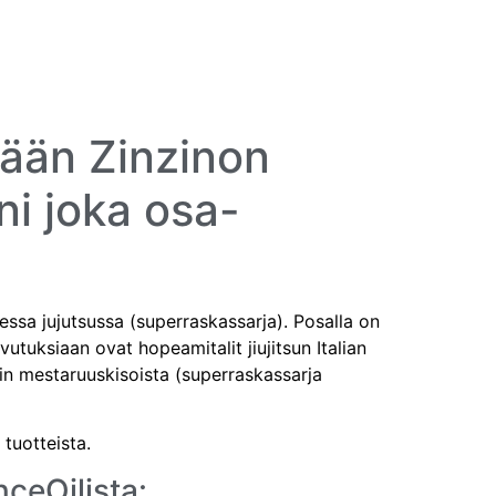
yään Zinzinon
ni joka osa-
sessa jujutsussa (superraskassarja). Posalla on
vutuksiaan ovat hopeamitalit jiujitsun Italian
in mestaruuskisoista (superraskassarja
tuotteista.
ceOilista: