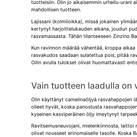
tuotteisiin. Olin jo aikaisemmin urheilu-urani
mahdollisen tuotteen.
Lajissani (kolmiloikka), missä jokainen ylimää
kertynyt harjoittelukauden aikana, joudun pudo
rasvamassasta. Tähän tilanteeseen Zinzino Ba
Kun ravinnon määrää vähentää, kroppa alkaa h
rasvakudos saadaan sulatettua pois, pitää ra
Oilin avulla tulokset olivat huomattavasti ent
Vain tuotteen laadulla on 
Olin käyttänyt camelinaöljyä rasvahappojen läh
olleet hyvät, koska panostusta rasvahappojen s
kyseinen kasviperäinen öljy imeytynyt tarpee
Ravitsemusneuvojani, mielenkiinnosta, laitto
olivat nousseet erinomaiselle tasolle. Koska 