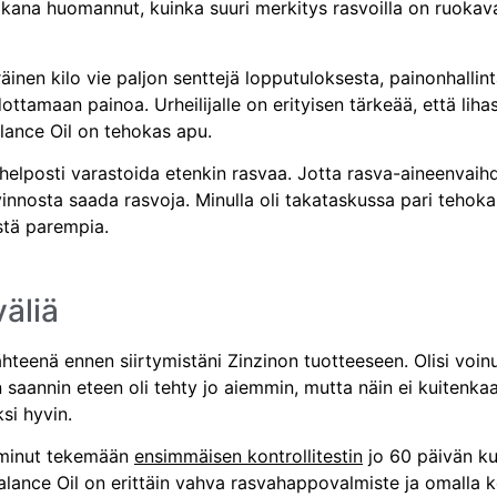
 aikana huomannut, kuinka suuri merkitys rasvoilla on ruokav
räinen kilo vie paljon senttejä lopputuloksesta, painonhall
ttamaan painoa. Urheilijalle on erityisen tärkeää, että lihas
lance Oil on tehokas apu.
elposti varastoida etenkin rasvaa. Jotta rasva-aineenvaih
vinnosta saada rasvoja. Minulla oli takataskussa pari tehok
istä parempia.
väliä
teenä ennen siirtymistäni Zinzinon tuotteeseen. Olisi voinut
aannin eteen oli tehty jo aiemmin, mutta näin ei kuitenkaan 
ksi hyvin.
i minut tekemään
ensimmäisen kontrollitestin
jo 60 päivän kul
Balance Oil on erittäin vahva rasvahappovalmiste ja omalla