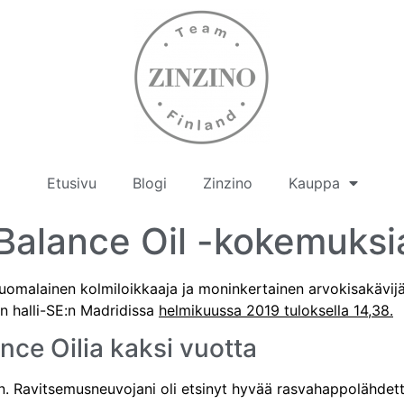
Etusivu
Blogi
Zinzino
Kauppa
 Balance Oil -kokemuksi
suomalainen kolmiloikkaaja ja moninkertainen arvokisakävi
an halli-SE:n Madridissa
helmikuussa 2019 tuloksella 14,38.
ance Oilia kaksi vuotta
n. Ravitsemusneuvojani oli etsinyt hyvää rasvahappolähdettä