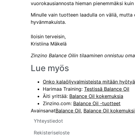
vuorokausiannosta hieman pienemmäksi kuin m
Minulle vain tuotteen laadulla on väliä, mutta 
hyvänmakuista.
Iloisin terveisin,
Kristiina Mäkelä
Zinzino Balance Oilin tilaaminen onnistuu oma
Lue myös
Onko kalaöljyvalmisteista mitään hyöty
Harimaa Training:
Testissä Balance Oil
Äiti yrittää:
Balance Oil kokemuksia
Zinzino.com:
Balance Oil -tuotteet
Avainsanat
Balance Oil
,
Balance Oil kokemuksi
Yhteystiedot
Rekisteriseloste