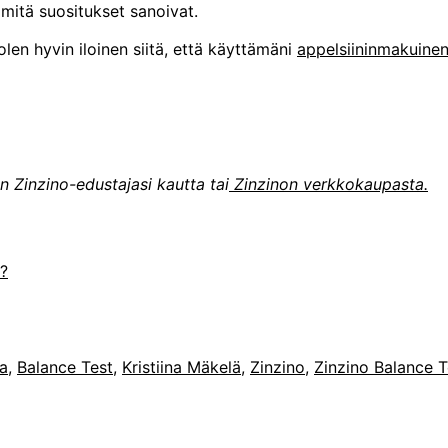
itä suositukset sanoivat.
olen hyvin iloinen siitä, että käyttämäni
appelsiininmakuinen
n Zinzino-edustajasi kautta tai
Zinzinon verkkokaupasta.
ä?
a
,
Balance Test
,
Kristiina Mäkelä
,
Zinzino
,
Zinzino Balance T