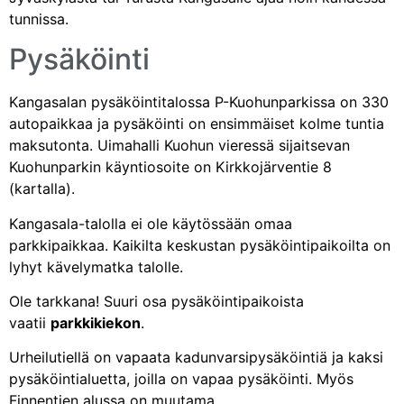
tunnissa.
Pysäköinti
Kangasalan pysäköintitalossa P-Kuohunparkissa on 330
autopaikkaa ja pysäköinti on ensimmäiset kolme tuntia
maksutonta. Uimahalli Kuohun vieressä sijaitsevan
Kuohunparkin käyntiosoite on Kirkkojärventie 8
(
kartalla
).
Kangasala-talolla ei ole käytössään omaa
parkkipaikkaa. Kaikilta keskustan pysäköintipaikoilta on
lyhyt kävelymatka talolle.
Ole tarkkana! Suuri osa pysäköintipaikoista
vaatii
parkkikiekon
.
Urheilutiellä on vapaata kadunvarsipysäköintiä ja kaksi
pysäköintialuetta, joilla on vapaa pysäköinti. Myös
Finnentien alussa on muutama