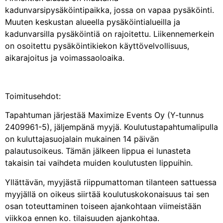
kadunvarsipysäköintipaikka, jossa on vapaa pysäköinti.
Muuten keskustan alueella pysäköintialueilla ja
kadunvarsilla pysäköintiä on rajoitettu. Liikennemerkein
on osoitettu pysäköintikiekon käyttövelvollisuus,
aikarajoitus ja voimassaoloaika.
Toimitusehdot:
Tapahtuman järjestää Maximize Events Oy (Y-tunnus
2409961-5), jäljempänä myyjä. Koulutustapahtumalipulla
on kuluttajasuojalain mukainen 14 päivän
palautusoikeus. Tämän jälkeen lippua ei lunasteta
takaisin tai vaihdeta muiden koulutusten lippuihin.
Yllättävän, myyjästä riippumattoman tilanteen sattuessa
myyjällä on oikeus siirtää koulutuskokonaisuus tai sen
osan toteuttaminen toiseen ajankohtaan viimeistään
viikkoa ennen ko. tilaisuuden ajankohtaa.