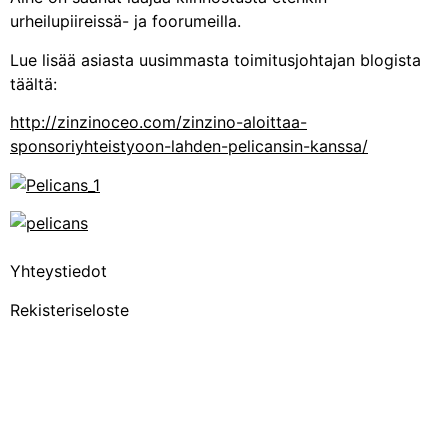
urheilupiireissä- ja foorumeilla.
Lue lisää asiasta uusimmasta toimitusjohtajan blogista
täältä:
http://zinzinoceo.com/zinzino-aloittaa-
sponsoriyhteistyoon-lahden-pelicansin-kanssa/
Yhteystiedot
Rekisteriseloste