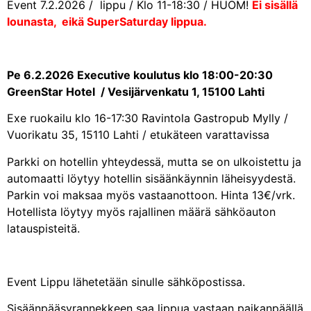
Event 7.2.2026 / lippu / Klo 11-18:30 / HUOM!
Ei sisällä
lounasta, eikä SuperSaturday lippua.
Pe 6.2.2026 Executive koulutus klo 18:00-20:30
GreenStar Hotel / Vesijärvenkatu 1, 15100 Lahti
Exe ruokailu klo 16-17:30 Ravintola Gastropub Mylly /
Vuorikatu 35, 15110 Lahti / etukäteen varattavissa
Parkki on hotellin yhteydessä, mutta se on ulkoistettu ja
automaatti löytyy hotellin sisäänkäynnin läheisyydestä.
Parkin voi maksaa myös vastaanottoon. Hinta 13€/vrk.
Hotellista löytyy myös rajallinen määrä sähköauton
latauspisteitä.
Event Lippu lähetetään sinulle sähköpostissa.
Sisäänpääsyrannekkeen saa lippua vastaan paikanpäällä