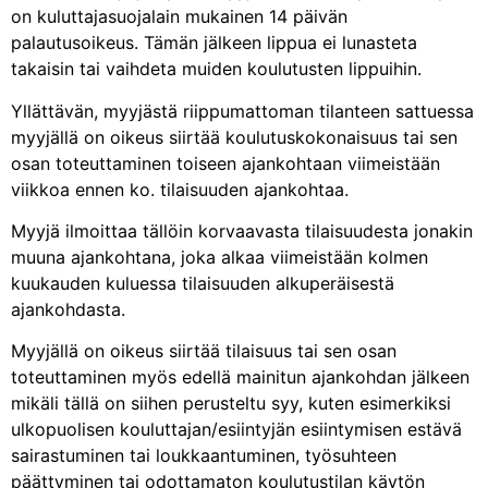
on kuluttajasuojalain mukainen 14 päivän
palautusoikeus. Tämän jälkeen lippua ei lunasteta
takaisin tai vaihdeta muiden koulutusten lippuihin.
Yllättävän, myyjästä riippumattoman tilanteen sattuessa
myyjällä on oikeus siirtää koulutuskokonaisuus tai sen
osan toteuttaminen toiseen ajankohtaan viimeistään
viikkoa ennen ko. tilaisuuden ajankohtaa.
Myyjä ilmoittaa tällöin korvaavasta tilaisuudesta jonakin
muuna ajankohtana, joka alkaa viimeistään kolmen
kuukauden kuluessa tilaisuuden alkuperäisestä
ajankohdasta.
Myyjällä on oikeus siirtää tilaisuus tai sen osan
toteuttaminen myös edellä mainitun ajankohdan jälkeen
mikäli tällä on siihen perusteltu syy, kuten esimerkiksi
ulkopuolisen kouluttajan/esiintyjän esiintymisen estävä
sairastuminen tai loukkaantuminen, työsuhteen
päättyminen tai odottamaton koulutustilan käytön