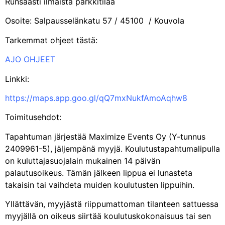
Runsaasti ilmaista parkkitilaa
Osoite: Salpausselänkatu 57 / 45100 / Kouvola
Tarkemmat ohjeet tästä:
AJO OHJEET
Linkki:
https://maps.app.goo.gl/qQ7mxNukfAmoAqhw8
Toimitusehdot:
Tapahtuman järjestää Maximize Events Oy (Y-tunnus
2409961-5), jäljempänä myyjä. Koulutustapahtumalipulla
on kuluttajasuojalain mukainen 14 päivän
palautusoikeus. Tämän jälkeen lippua ei lunasteta
takaisin tai vaihdeta muiden koulutusten lippuihin.
Yllättävän, myyjästä riippumattoman tilanteen sattuessa
myyjällä on oikeus siirtää koulutuskokonaisuus tai sen