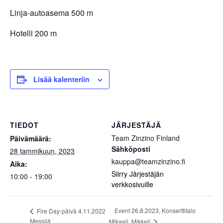
Linja-autoasema 500 m
Hotelli 200 m
Lisää kalenteriin
TIEDOT
JÄRJESTÄJÄ
Team Zinzino Finland
Päivämäärä:
Sähköposti
28 tammikuun, 2023
kauppa@teamzinzino.fi
Aika:
Siirry Järjestäjän
10:00 - 19:00
verkkosivuille
Event 26.8.2023, Konserttitalo
Fire Day-päivä 4.11.2022
Messilä
Mikaeli, Mikkeli