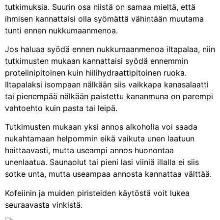
tutkimuksia. Suurin osa niistä on samaa mieltä, että
ihmisen kannattaisi olla syömättä vähintään muutama
tunti ennen nukkumaanmenoa.
Jos haluaa syödä ennen nukkumaanmenoa iltapalaa, niin
tutkimusten mukaan kannattaisi syödä ennemmin
proteiinipitoinen kuin hiilihydraattipitoinen ruoka.
Iltapalaksi isompaan nälkään siis vaikkapa kanasalaatti
tai pienempää nälkään paistettu kananmuna on parempi
vahtoehto kuin pasta tai leipä.
Tutkimusten mukaan yksi annos alkoholia voi saada
nukahtamaan helpommin eikä vaikuta unen laatuun
haittaavasti, mutta useampi annos huonontaa
unenlaatua. Saunaolut tai pieni lasi viiniä illalla ei siis
sotke unta, mutta useampaa annosta kannattaa välttää.
Kofeiinin ja muiden piristeiden käytöstä voit lukea
seuraavasta vinkistä.