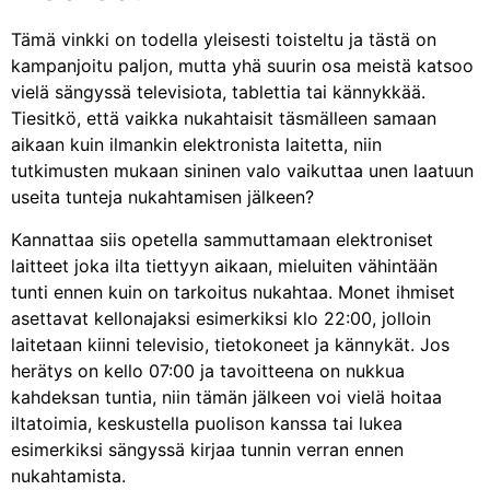
Tämä vinkki on todella yleisesti toisteltu ja tästä on
kampanjoitu paljon, mutta yhä suurin osa meistä katsoo
vielä sängyssä televisiota, tablettia tai kännykkää.
Tiesitkö, että vaikka nukahtaisit täsmälleen samaan
aikaan kuin ilmankin elektronista laitetta, niin
tutkimusten mukaan sininen valo vaikuttaa unen laatuun
useita tunteja nukahtamisen jälkeen?
Kannattaa siis opetella sammuttamaan elektroniset
laitteet joka ilta tiettyyn aikaan, mieluiten vähintään
tunti ennen kuin on tarkoitus nukahtaa. Monet ihmiset
asettavat kellonajaksi esimerkiksi klo 22:00, jolloin
laitetaan kiinni televisio, tietokoneet ja kännykät. Jos
herätys on kello 07:00 ja tavoitteena on nukkua
kahdeksan tuntia, niin tämän jälkeen voi vielä hoitaa
iltatoimia, keskustella puolison kanssa tai lukea
esimerkiksi sängyssä kirjaa tunnin verran ennen
nukahtamista.