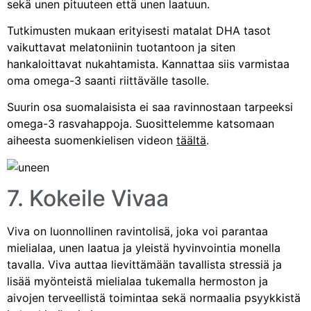
sekä unen pituuteen että unen laatuun.
Tutkimusten mukaan erityisesti matalat DHA tasot
vaikuttavat melatoniinin tuotantoon ja siten
hankaloittavat nukahtamista. Kannattaa siis varmistaa
oma omega-3 saanti riittävälle tasolle.
Suurin osa suomalaisista ei saa ravinnostaan tarpeeksi
omega-3 rasvahappoja. Suosittelemme katsomaan
aiheesta suomenkielisen videon
täältä
.
7. Kokeile Vivaa
Viva on luonnollinen ravintolisä, joka voi parantaa
mielialaa, unen laatua ja yleistä hyvinvointia monella
tavalla. Viva auttaa lievittämään tavallista stressiä ja
lisää myönteistä mielialaa tukemalla hermoston ja
aivojen terveellistä toimintaa sekä normaalia psyykkistä